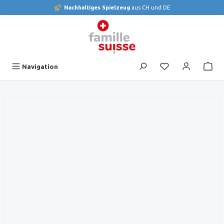
Nachhaltiges Spielzeug
aus CH und DE
alt springen
Du hast 0 Produk
Navigation
Bildergalerie überspringen