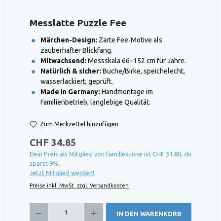
Messlatte Puzzle Fee
Märchen-Design:
Zarte Fee-Motive als
zauberhafter Blickfang.
Mitwachsend:
Messskala 66–152 cm für Jahre.
Natürlich & sicher:
Buche/Birke, speichelecht,
wasserlackiert, geprüft.
Made in Germany:
Handmontage im
Familienbetrieb, langlebige Qualität.
Zum Merkzettel hinzufügen
CHF 34.85
Dein Preis als Mitglied von famillesuisse ist CHF 31.80, du
sparst 9%.
Jetzt Mitglied werden!
Preise inkl. MwSt. zzgl. Versandkosten
Produkt Anzahl: Gib den gewünschten Wert ein oder benutze die Schaltflächen um die 
IN DEN WARENKORB