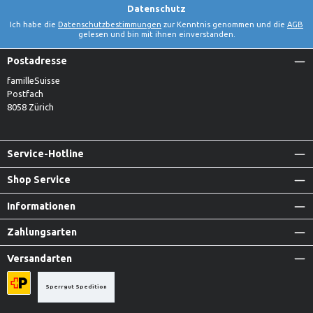
Datenschutz
Ich habe die
Datenschutzbestimmungen
zur Kenntnis genommen und die
AGB
gelesen und bin mit ihnen einverstanden.
Postadresse
familleSuisse
Postfach
8058 Zürich
Service-Hotline
Shop Service
Informationen
Zahlungsarten
Versandarten
Sperrgut Spedition
Priority A-Post