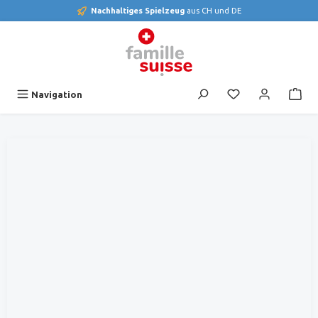
Nachhaltiges Spielzeug
aus CH und DE
alt springen
Du hast 0 Produk
Navigation
Bildergalerie überspringen