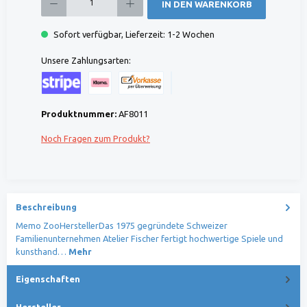
IN DEN WARENKORB
Sofort verfügbar, Lieferzeit: 1-2 Wochen
Unsere Zahlungsarten:
Kreditkarte (via Stripe)
Klarna (via Stripe)
Rechnung (Vorauszahlung)
Benutzerdefiniertes Bild 1
Produktnummer:
AF8011
Noch Fragen zum Produkt?
Beschreibung
Memo ZooHerstellerDas 1975 gegründete Schweizer
Familienunternehmen Atelier Fischer fertigt hochwertige Spiele und
kunsthand…
Mehr
Eigenschaften
Hersteller