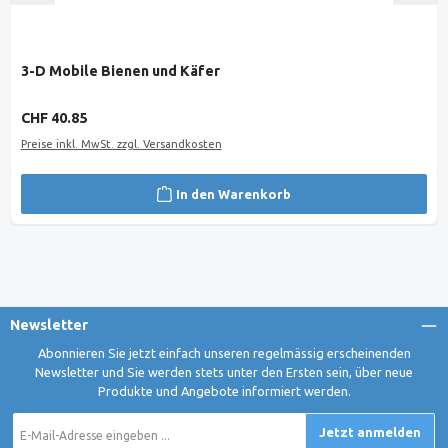
3-D Mobile Bienen und Käfer
Regulärer Preis:
CHF 40.85
Preise inkl. MwSt. zzgl. Versandkosten
In den Warenkorb
Newsletter
Abonnieren Sie jetzt einfach unseren regelmässig erscheinenden
Newsletter und Sie werden stets unter den Ersten sein, über neue
Produkte und Angebote informiert werden.
E-
Jetzt anmelden
Mail-
Adresse