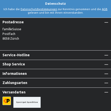
Datenschutz
Ich habe die
Datenschutzbestimmungen
zur Kenntnis genommen und die
AGB
gelesen und bin mit ihnen einverstanden.
Postadresse
familleSuisse
Postfach
8058 Zürich
Service-Hotline
Shop Service
Informationen
Zahlungsarten
Versandarten
Sperrgut Spedition
Priority A-Post