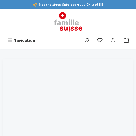
Nachhaltiges Spielzeug
aus CH und DE
alt springen
Du hast 0 Produk
Navigation
Bildergalerie überspringen