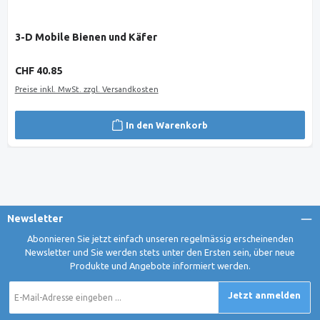
3-D Mobile Bienen und Käfer
Regulärer Preis:
CHF 40.85
Preise inkl. MwSt. zzgl. Versandkosten
In den Warenkorb
Newsletter
Abonnieren Sie jetzt einfach unseren regelmässig erscheinenden
Newsletter und Sie werden stets unter den Ersten sein, über neue
Produkte und Angebote informiert werden.
E-
Jetzt anmelden
Mail-
Adresse
*