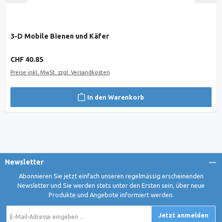
3-D Mobile Bienen und Käfer
Regulärer Preis:
CHF 40.85
Preise inkl. MwSt. zzgl. Versandkosten
In den Warenkorb
Newsletter
Abonnieren Sie jetzt einfach unseren regelmässig erscheinenden
Newsletter und Sie werden stets unter den Ersten sein, über neue
Produkte und Angebote informiert werden.
E-
Jetzt anmelden
Mail-