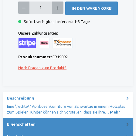
Produkt Anzahl: Gib den gewünschten Wert ein oder benutze die Schaltflächen um die 
IN DEN WARENKORB
Sofort verfügbar, Lieferzeit: 1-3 Tage
Unsere Zahlungsarten:
Kreditkarte (via Stripe)
Klarna (via Stripe)
Rechnung (Vorauszahlung)
Benutzerdefiniertes Bild 1
Produktnummer:
ER19092
Noch Fragen zum Produkt?
Beschreibung
Eine \"echte\" Aprikosenkonfitüre von Schwartau in einem Holzglas
zum Spielen. Kinder können sich vorstellen, dass sie ihre…
Mehr
Eigenschaften