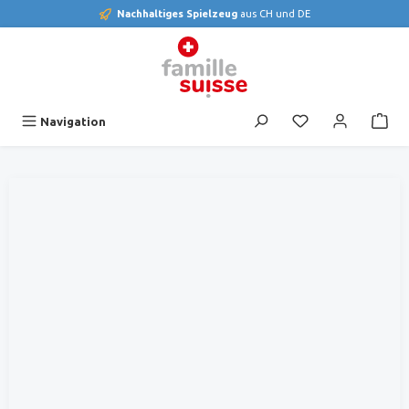
Nachhaltiges Spielzeug
aus CH und DE
alt springen
Du hast 0 Produk
Navigation
Bildergalerie überspringen