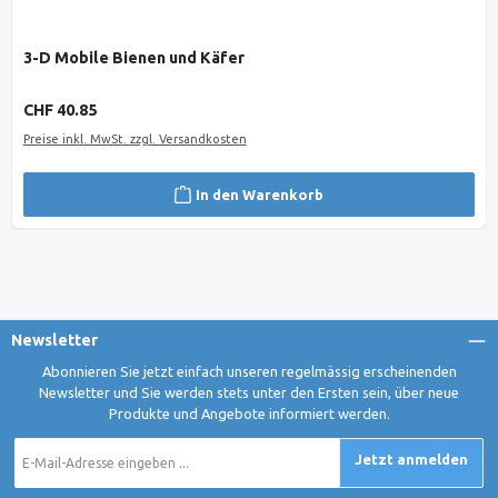
3-D Mobile Bienen und Käfer
Regulärer Preis:
CHF 40.85
Preise inkl. MwSt. zzgl. Versandkosten
In den Warenkorb
Newsletter
Abonnieren Sie jetzt einfach unseren regelmässig erscheinenden
Newsletter und Sie werden stets unter den Ersten sein, über neue
Produkte und Angebote informiert werden.
E-
Jetzt anmelden
Mail-
Adresse
*