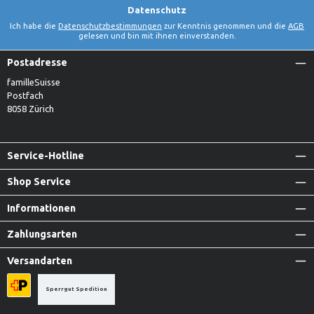
Datenschutz
Ich habe die
Datenschutzbestimmungen
zur Kenntnis genommen und die
AGB
gelesen und bin mit ihnen einverstanden.
Postadresse
familleSuisse
Postfach
8058 Zürich
Service-Hotline
Shop Service
Informationen
Zahlungsarten
Versandarten
Sperrgut Spedition
Priority A-Post