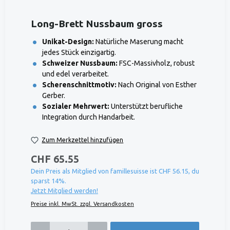
Long-Brett Nussbaum gross
Unikat-Design:
Natürliche Maserung macht
jedes Stück einzigartig.
Schweizer Nussbaum:
FSC-Massivholz, robust
und edel verarbeitet.
Scherenschnittmotiv:
Nach Original von Esther
Gerber.
Sozialer Mehrwert:
Unterstützt berufliche
Integration durch Handarbeit.
Zum Merkzettel hinzufügen
CHF 65.55
Dein Preis als Mitglied von famillesuisse ist CHF 56.15, du
sparst 14%.
Jetzt Mitglied werden!
Preise inkl. MwSt. zzgl. Versandkosten
Produkt Anzahl: Gib den gewünschten Wert ein oder benutze die Schaltflächen um die 