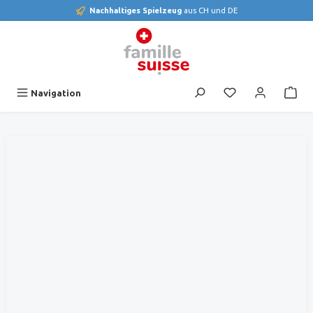
Nachhaltiges Spielzeug
aus CH und DE
alt springen
Du hast 0 Produk
Navigation
Bildergalerie überspringen