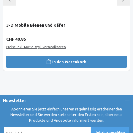
3-D Mobile Bienen und Käfer
Regulärer Preis:
CHF 40.85
Preise inkl. MwSt. zzgl. Versandkosten
In den Warenkorb
Newsletter
Abonnieren Sie jetzt einfach unseren regelmässig erscheinenden
Newsletter und Sie werden stets unter den Ersten sein, über neue
Produkte und Angebote informiert werden.
E-
Jetzt anmelden
Mail-