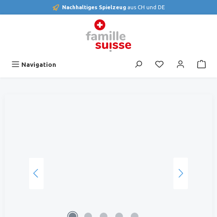
Nachhaltiges Spielzeug
aus CH und DE
alt springen
Du hast 0 Produk
Navigation
Bildergalerie überspringen