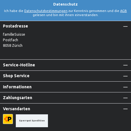
Datenschutz
Ich habe die
Datenschutzbestimmungen
zur Kenntnis genommen und die
AGB
gelesen und bin mit ihnen einverstanden.
Postadresse
familleSuisse
Postfach
8058 Zürich
Service-Hotline
Shop Service
Informationen
Zahlungsarten
Versandarten
Sperrgut Spedition
Priority A-Post