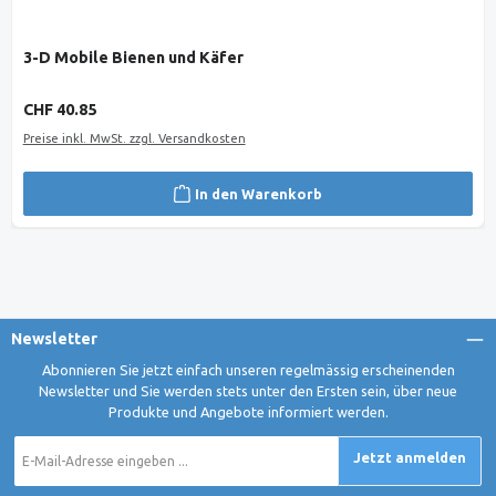
3-D Mobile Bienen und Käfer
Regulärer Preis:
CHF 40.85
Preise inkl. MwSt. zzgl. Versandkosten
In den Warenkorb
Newsletter
Abonnieren Sie jetzt einfach unseren regelmässig erscheinenden
Newsletter und Sie werden stets unter den Ersten sein, über neue
Produkte und Angebote informiert werden.
E-
Jetzt anmelden
Mail-
Adresse
*