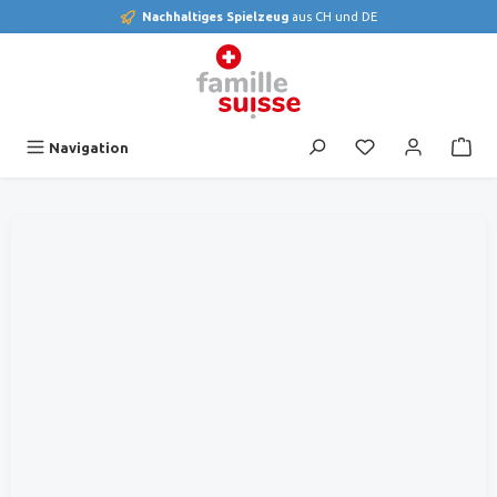
Nachhaltiges Spielzeug
aus CH und DE
alt springen
Du hast 0 Produk
Navigation
Bildergalerie überspringen