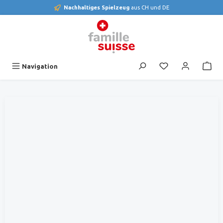
Nachhaltiges Spielzeug
aus CH und DE
alt springen
Du hast 0 Produk
Navigation
Bildergalerie überspringen