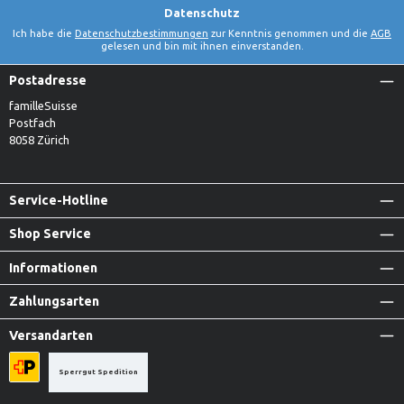
Datenschutz
Ich habe die
Datenschutzbestimmungen
zur Kenntnis genommen und die
AGB
gelesen und bin mit ihnen einverstanden.
Postadresse
familleSuisse
Postfach
8058 Zürich
Service-Hotline
Shop Service
Informationen
Zahlungsarten
Versandarten
Sperrgut Spedition
Priority A-Post