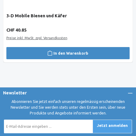
3-D Mobile Bienen und Käfer
Regulärer Preis:
CHF 40.85
Preise inkl. MwSt. zzgl. Versandkosten
In den Warenkorb
Newsletter
Abonnieren Sie jetzt einfach unseren regelmässig erscheinenden
Newsletter und Sie werden stets unter den Ersten sein, über neue
Produkte und Angebote informiert werden.
E-
Jetzt anmelden
Mail-
Adresse
*