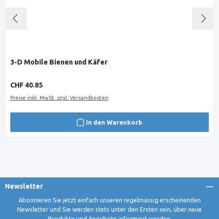
3-D Mobile Bienen und Käfer
Regulärer Preis:
CHF 40.85
Preise inkl. MwSt. zzgl. Versandkosten
In den Warenkorb
Newsletter
Abonnieren Sie jetzt einfach unseren regelmässig erscheinenden
Newsletter und Sie werden stets unter den Ersten sein, über neue
Produkte und Angebote informiert werden.