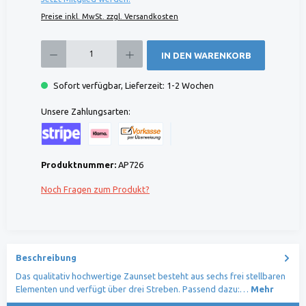
Preise inkl. MwSt. zzgl. Versandkosten
Produkt Anzahl: Gib den gewünschten Wert ein oder benutze die Schaltflächen um die 
IN DEN WARENKORB
Sofort verfügbar, Lieferzeit: 1-2 Wochen
Unsere Zahlungsarten:
Kreditkarte (via Stripe)
Klarna (via Stripe)
Rechnung (Vorauszahlung)
Benutzerdefiniertes Bild 1
Produktnummer:
AP726
Noch Fragen zum Produkt?
Beschreibung
Das qualitativ hochwertige Zaunset besteht aus sechs frei stellbaren
Elementen und verfügt über drei Streben. Passend dazu:…
Mehr