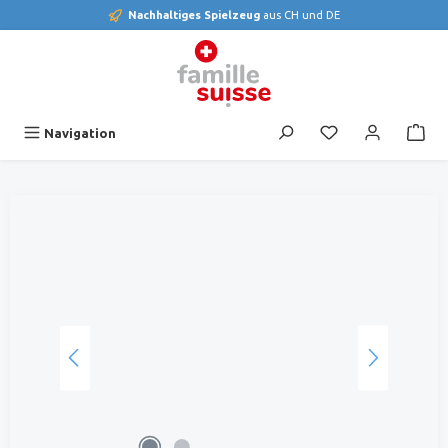
Nachhaltiges Spielzeug
aus CH und DE
alt springen
Du hast 0 Produk
Navigation
Bildergalerie überspringen