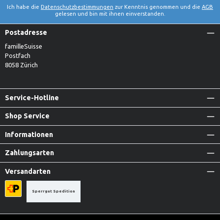
Ich habe die
Datenschutzbestimmungen
zur Kenntnis genommen und die
AGB
gelesen und bin mit ihnen einverstanden.
Postadresse
familleSuisse
Postfach
8058 Zürich
Service-Hotline
Shop Service
Informationen
Zahlungsarten
Versandarten
Sperrgut Spedition
Priority A-Post