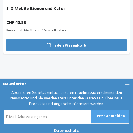
3-D Mobile Bienen und Käfer
Regulärer Preis:
CHF 40.85
Preise inkl. MwSt. zzgl. Versandkosten
In den Warenkorb
Newsletter
Abonnieren Sie jetzt einfach unseren regelmässig erscheinenden
Newsletter und Sie werden stets unter den Ersten sein, über neue
Produkte und Angebote informiert werden.
E-
Jetzt anmelden
Mail-
Adresse
*
Datenschutz