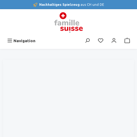
Nachhaltiges Spielzeug
aus CH und DE
alt springen
Du hast 0 Produk
Navigation
Bildergalerie überspringen