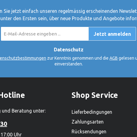
olstein, und beschäftigt
r 450 Mitarbeiter. Mit
 Sie jetzt einfach unseren regelmässig erscheinenden Newslet
rfähigen Sortiment von
 unter den Ersten sein, über neue Produkte und Angebote infor
000 Produkten ist es zudem
E-
rössten
Jetzt anmelden
Mail-
renproduzenten.Hersteller:
Adresse
*
ki tut, tut Goki für
Datenschutz
 haben Gerhard Gollnest
enschutzbestimmungen
zur Kenntnis genommen und die
AGB
gelesen u
üdiger Kiesel begonnen,
einverstanden.
zu verkaufen. Im Laufe der
us dem kleinen Zwei-Mann-
 Hamburg Norddeutschlands
ielwarenhersteller
Hotline
Shop Service
eute sitzt das
 in Güster, Schleswig-
 und Beratung unter:
Lieferbedingungen
nd beschäftigt weltweit über
ter. Mit einem lieferfähigen
Zahlungsarten
 30
on mehr als 2.000
Rücksendungen
 17:00 Uhr
st es zudem einer der