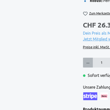
Robust:
Perf
Zum Merkzette
CHF 26.
Dein Preis als 
Jetzt Mitglied 
Preise inkl. MwSt
Produkt Anzahl: Gi
Sofort verfüg
Unsere Zahlung
Kreditkarte (via
Klarna
Produktnumm