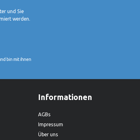
Holzspielwarenproduzenten.Hersteller:
Alles was Goki tut, tut Goki für
ter und Sie
Kinder.1981 haben Gerhard Gollnest
miert werden.
und Fritz-Rüdiger Kiesel begonnen,
Spielzeuge zu verkaufen. Im Laufe der
Jahre ist aus dem kleinen Zwei-Mann-
Betrieb in Hamburg Norddeutschlands
grösster Spielwarenhersteller
nd bin mit ihnen
geworden. Heute sitzt das
Unternehmen in Güster, Schleswig-
Holstein, und beschäftigt weltweit über
450 Mitarbeiter. Mit einem lieferfähigen
Sortiment von mehr als 2.000
Informationen
Produkten ist es zudem einer der
grössten Holzspielwarenproduzenten.
AGBs
Impressum
Über uns