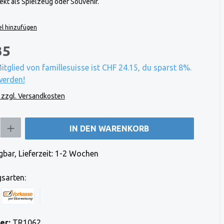
ekt als Spielzeug oder Souvenir.
l hinzufügen
35
Mitglied von famillesuisse ist CHF 24.15, du sparst 8%.
werden!
. zzgl. Versandkosten
b den gewünschten Wert ein oder benutze die Schaltflächen um die Anzahl zu e
IN DEN WARENKORB
bar, Lieferzeit: 1-2 Wochen
sarten:
 Stripe)
 (via Stripe)
Rechnung (Vorauszahlung)
Benutzerdefiniertes Bild 1
er:
TR1062