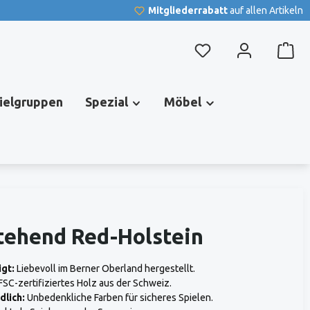
Mitgliederrabatt
auf allen Artikeln
Du hast 0 Produkte au
pielgruppen
Spezial
Möbel
tehend Red-Holstein
gt:
Liebevoll im Berner Oberland hergestellt.
FSC-zertifiziertes Holz aus der Schweiz.
dlich:
Unbedenkliche Farben für sicheres Spielen.