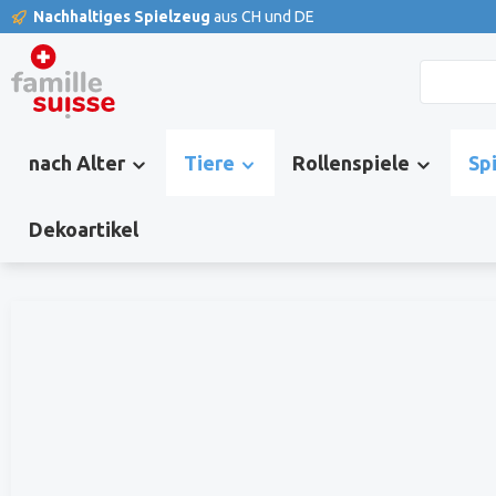
Nachhaltiges Spielzeug
aus CH und DE
springen
Zur Hauptnavigation springen
nach Alter
Tiere
Rollenspiele
Sp
Dekoartikel
Bildergalerie überspringen