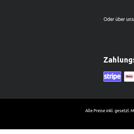
grössten Holzspielwarenproduzenten.
grössten Ho
Oder über un
Zahlung
Kreditkarte (vi
Klarn
Alle Preise inkl. gesetzl.