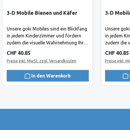
3-D Mobile Bienen und Käfer
3-D Mobil
Unsere goki Mobiles sind ein Blickfang
Unsere goki
in jedem Kinderzimmer und fördern
in jedem Ki
zudem die visuelle Wahrnehmung Ihres
zudem die v
Babys. Hier gibt es ständig etwas
Babys. Hier
Regulärer Preis:
Regulärer 
CHF 40.85
CHF 40.85
Neues zu entdecken! Mond und Sterne
Neues zu e
Preise inkl. MwSt. zzgl. Versandkosten
Preise inkl. 
laden zu himmlischen Träumen ein.
laden zu hi
Holz, 18 TeileHerstellerAlles, was Goki
Holz, 18 Tei
In den Warenkorb
tut, tut Goki für Kinder.1981 haben
tut, tut Gok
Gerhard Gollnest und Fritz-Rüdiger
Gerhard Gol
Kiesel begonnen, Spielzeuge zu
Kiesel bego
verkaufen. Im Laufe der Jahre ist aus
verkaufen. I
dem kleinen Zwei-Mann-Betrieb in
dem kleinen
Hamburg Norddeutschlands grösster
Hamburg No
Spielwarenhersteller geworden. Heute
Spielwarenh
sitzt das Unternehmen in Güster,
sitzt das U