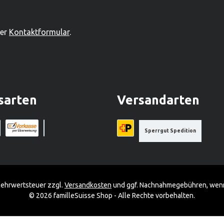
lzspielwarenproduzenten.
ser
Kontaktformular
.
sarten
Versandarten
Sperrgut Spedition
a Stripe)
a (via Stripe)
Rechnung (Vorauszahlung)
Benutzerdefiniertes Bild 1
Priority A-Post
 Mehrwertsteuer zzgl.
Versandkosten
und ggf. Nachnahmegebühren, wenn
© 2026 familleSuisse Shop - Alle Rechte vorbehalten.