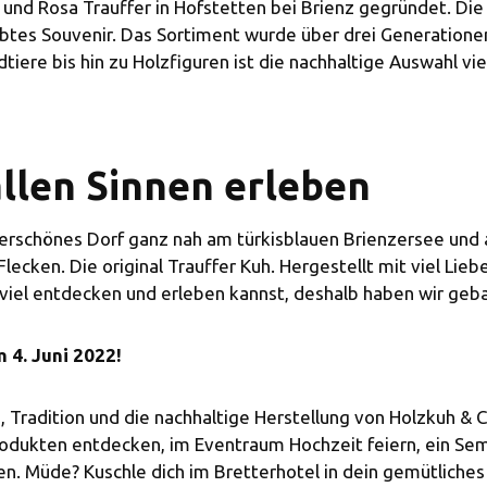
 und Rosa Trauffer in Hofstetten bei Brienz gegründet. Di
iebtes Souvenir. Das Sortiment wurde über drei Generatione
ere bis hin zu Holzfiguren ist die nachhaltige Auswahl viel
llen Sinnen erleben
derschönes Dorf ganz nah am türkisblauen Brienzersee und
ecken. Die original Trauffer Kuh. Hergestellt mit viel Liebe
viel entdecken und erleben kannst, deshalb haben wir geba
 4. Juni 2022!
, Tradition und die nachhaltige Herstellung von Holzkuh & 
Produkten entdecken, im Eventraum Hochzeit feiern, ein Se
. Müde? Kuschle dich im Bretterhotel in dein gemütliches B