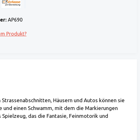
 Stripe)
 (via Stripe)
Rechnung (Vorauszahlung)
Benutzerdefiniertes Bild 1
er:
AP690
um Produkt?
hen Strassenabschnitten, Häusern und Autos können sie
reide und einen Schwamm, mit dem die Markierungen
Spielzeug, das die Fantasie, Feinmotorik und