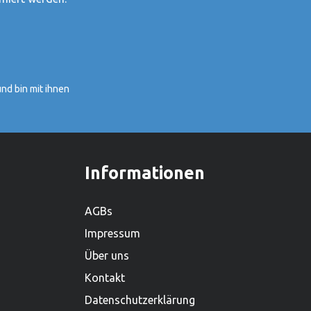
und Fritz-Rüdiger Kiesel begonnen,
Spielzeuge zu verkaufen. Im Laufe der
Jahre ist aus dem kleinen Zwei-Mann-
Betrieb in Hamburg Norddeutschlands
grösster Spielwarenhersteller
nd bin mit ihnen
geworden. Heute sitzt das
Unternehmen in Güster, Schleswig-
Holstein, und beschäftigt weltweit über
450 Mitarbeiter. Mit einem lieferfähigen
Sortiment von mehr als 2.000
Informationen
Produkten ist es zudem einer der
grössten Holzspielwarenproduzenten.
AGBs
Impressum
Über uns
Kontakt
Datenschutzerklärung