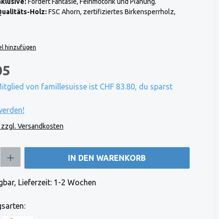
klusive:
Fördert Fantasie, Feinmotorik und Planung.
ualitäts-Holz:
FSC Ahorn, zertifiziertes Birkensperrholz,
l hinzufügen
05
Mitglied von famillesuisse ist CHF 83.80, du sparst
werden!
. zzgl. Versandkosten
b den gewünschten Wert ein oder benutze die Schaltflächen um die Anzahl zu e
IN DEN WARENKORB
bar, Lieferzeit: 1-2 Wochen
sarten: