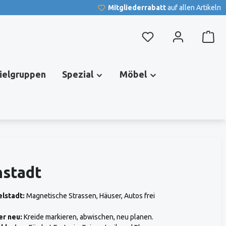
Mitgliederrabatt
auf allen Artikeln
Du hast 0 Produkte au
pielgruppen
Spezial
Möbel
nstadt
elstadt:
Magnetische Strassen, Häuser, Autos frei
.
r neu:
Kreide markieren, abwischen, neu planen.