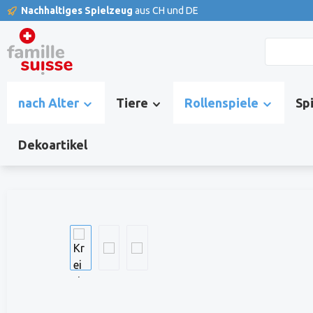
Nachhaltiges Spielzeug
aus CH und DE
springen
Zur Hauptnavigation springen
nach Alter
Tiere
Rollenspiele
Sp
Dekoartikel
Bildergalerie überspringen