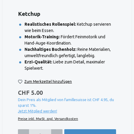
Ketchup
Realistisches Rollenspiel:
Ketchup servieren
wie beim Essen.
Motorik-Training:
Fördert Feinmotorik und
Hand-Auge-Koordination.
Nachhaltiges Buchenholz:
Reine Materialien,
umweltfreundlich gefertigt, langlebig.
Erzi-Qualität:
Liebe zum Detail, maximaler
Spielwert.
Zum Merkzettel hinzufügen
CHF 5.00
Dein Preis als Mitglied von famillesuisse ist CHF 4.95, du
sparst 1%.
Jetzt Mitglied werden!
Preise inkl. MwSt. zzgl. Versandkosten
Produkt Anzahl: Gib den gewünschten Wert ein oder benutze die Schaltflächen um die 