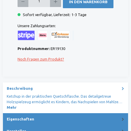
IN DEN WARENKORB
Sofort verfügbar, Lieferzeit: 1-3 Tage
Unsere Zahlungsarten:
Kreditkarte (via Stripe)
Klarna (via Stripe)
Rechnung (Vorauszahlung)
Benutzerdefiniertes Bild 1
Produktnummer:
ER19130
Noch Fragen zum Produkt?
Beschreibung
Ketchup in der praktischen Quetschflasche. Das detailgetreue
Holzspielzeug ermöglicht es Kindern, das Nachspielen von Mahlze…
Mehr
Eigenschaften
Hersteller