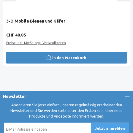
3-D Mobile Bienen und Käfer
Regulärer Preis:
CHF 40.85
Preise inkl. MwSt. zzgl. Versandkosten
In den Warenkorb
Newsletter
Abonnieren Sie jetzt einfach unseren regelmässig erscheinenden
Newsletter und Sie werden stets unter den Ersten sein, über neue
Produkte und Angebote informiert werden.
E-
Jetzt anmelden
Mail-
Adresse