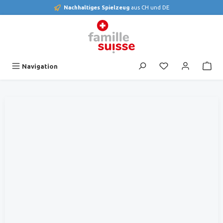
Nachhaltiges Spielzeug
aus CH und DE
alt springen
Du hast 0 Produk
Navigation
Bildergalerie überspringen