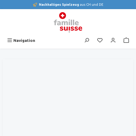
Nachhaltiges Spielzeug
aus CH und DE
alt springen
Du hast 0 Produk
Navigation
Bildergalerie überspringen