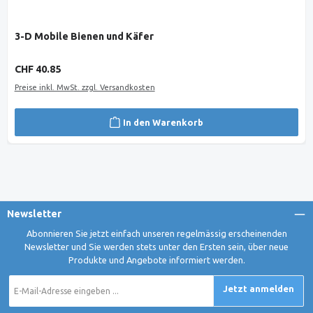
3-D Mobile Bienen und Käfer
Regulärer Preis:
CHF 40.85
Preise inkl. MwSt. zzgl. Versandkosten
In den Warenkorb
Newsletter
Abonnieren Sie jetzt einfach unseren regelmässig erscheinenden
Newsletter und Sie werden stets unter den Ersten sein, über neue
Produkte und Angebote informiert werden.
E-
Jetzt anmelden
Mail-
Adresse
*