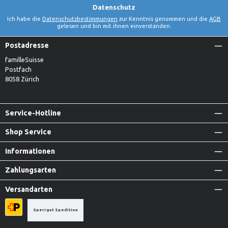
Datenschutz
Ich habe die
Datenschutzbestimmungen
zur Kenntnis genommen und die
AGB
gelesen und bin mit ihnen einverstanden.
Postadresse
familleSuisse
Postfach
8058 Zürich
Service-Hotline
Shop Service
Informationen
Zahlungsarten
Versandarten
Sperrgut Spedition
Priority A-Post