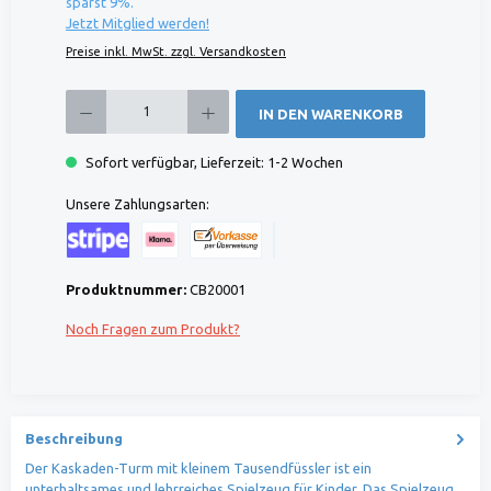
sparst 9%.
Jetzt Mitglied werden!
Preise inkl. MwSt. zzgl. Versandkosten
Produkt Anzahl: Gib den gewünschten Wert ein oder benutze die Schaltflächen um die 
IN DEN WARENKORB
Sofort verfügbar, Lieferzeit: 1-2 Wochen
Unsere Zahlungsarten:
Kreditkarte (via Stripe)
Klarna (via Stripe)
Rechnung (Vorauszahlung)
Benutzerdefiniertes Bild 1
Produktnummer:
CB20001
Noch Fragen zum Produkt?
Beschreibung
Der Kaskaden-Turm mit kleinem Tausendfüssler ist ein
unterhaltsames und lehrreiches Spielzeug für Kinder. Das Spielzeug