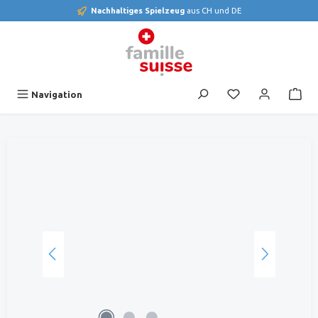
Nachhaltiges Spielzeug
aus CH und DE
alt springen
Du hast 0 Produk
Navigation
Bildergalerie überspringen