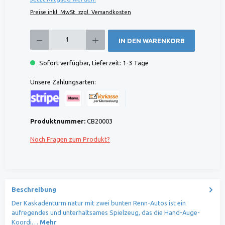
Preise inkl. MwSt. zzgl. Versandkosten
Produkt Anzahl: Gib den gewünschten Wert ein oder benutze die Schaltflächen um die 
IN DEN WARENKORB
Sofort verfügbar, Lieferzeit: 1-3 Tage
Unsere Zahlungsarten:
Kreditkarte (via Stripe)
Klarna (via Stripe)
Rechnung (Vorauszahlung)
Benutzerdefiniertes Bild 1
Produktnummer:
CB20003
Noch Fragen zum Produkt?
Beschreibung
Der Kaskadenturm natur mit zwei bunten Renn-Autos ist ein
aufregendes und unterhaltsames Spielzeug, das die Hand-Auge-
Koordi…
Mehr