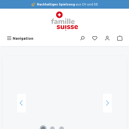
Nachhaltiges Spielzeug
aus CH und DE
alt springen
Du hast 0 Produk
Navigation
Bildergalerie überspringen