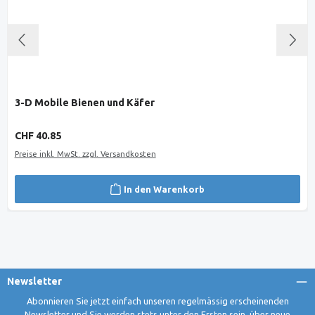
3-D Mobile Bienen und Käfer
Regulärer Preis:
CHF 40.85
Preise inkl. MwSt. zzgl. Versandkosten
In den Warenkorb
Newsletter
Abonnieren Sie jetzt einfach unseren regelmässig erscheinenden
Newsletter und Sie werden stets unter den Ersten sein, über neue