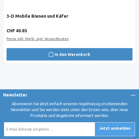
3-D Mobile Bienen und Käfer
Regulärer Preis:
CHF 40.85
Preise inkl. MwSt. zzgl. Versandkosten
In den Warenkorb
Newsletter
Abonnieren Sie jetzt einfach unseren regelmässig erscheinenden
Newsletter und Sie werden stets unter den Ersten sein, über neue
Produkte und Angebote informiert werden.
E-
Jetzt anmelden
Mail-
Adresse
*