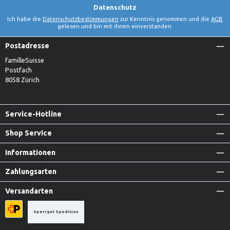
Datenschutz
Ich habe die
Datenschutzbestimmungen
zur Kenntnis genommen und die
AGB
gelesen und bin mit ihnen einverstanden.
Postadresse
familleSuisse
Postfach
8058 Zürich
Service-Hotline
Shop Service
Informationen
Zahlungsarten
Versandarten
Sperrgut Spedition
Priority A-Post