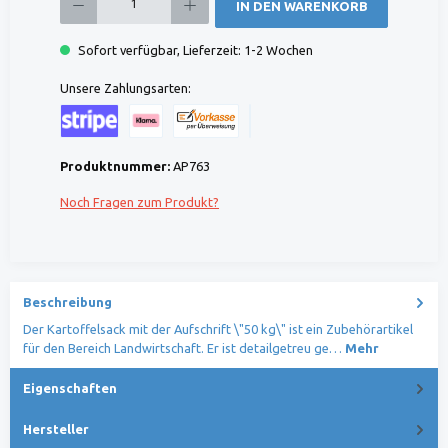
IN DEN WARENKORB
Sofort verfügbar, Lieferzeit: 1-2 Wochen
Unsere Zahlungsarten:
Kreditkarte (via Stripe)
Klarna (via Stripe)
Rechnung (Vorauszahlung)
Benutzerdefiniertes Bild 1
Produktnummer:
AP763
Noch Fragen zum Produkt?
Beschreibung
Der Kartoffelsack mit der Aufschrift \"50 kg\" ist ein Zubehörartikel
für den Bereich Landwirtschaft. Er ist detailgetreu ge…
Mehr
Eigenschaften
Hersteller