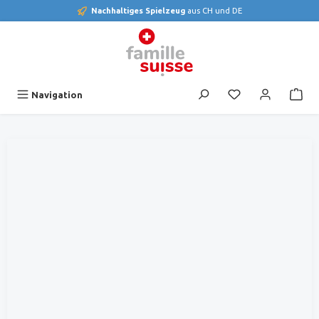
Nachhaltiges Spielzeug
aus CH und DE
alt springen
Du hast 0 Produk
Navigation
Bildergalerie überspringen