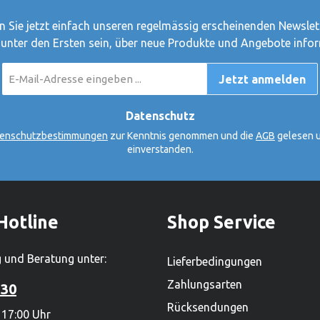
olstein, und beschäftigt
r 450 Mitarbeiter. Mit
 Sie jetzt einfach unseren regelmässig erscheinenden Newslet
rfähigen Sortiment von
 unter den Ersten sein, über neue Produkte und Angebote infor
000 Produkten ist es zudem
E-
rössten
Jetzt anmelden
Mail-
renproduzenten.Hersteller:
Adresse
*
ki tut, tut Goki für
Datenschutz
 haben Gerhard Gollnest
enschutzbestimmungen
zur Kenntnis genommen und die
AGB
gelesen u
üdiger Kiesel begonnen,
einverstanden.
zu verkaufen. Im Laufe der
us dem kleinen Zwei-Mann-
 Hamburg Norddeutschlands
ielwarenhersteller
Hotline
Shop Service
eute sitzt das
 in Güster, Schleswig-
 und Beratung unter:
Lieferbedingungen
nd beschäftigt weltweit über
ter. Mit einem lieferfähigen
Zahlungsarten
 30
on mehr als 2.000
Rücksendungen
 17:00 Uhr
st es zudem einer der