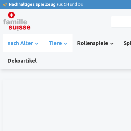
Nachhaltiges Spielzeug
aus CH und DE
springen
Zur Hauptnavigation springen
nach Alter
Tiere
Rollenspiele
Sp
Dekoartikel
Bildergalerie überspringen