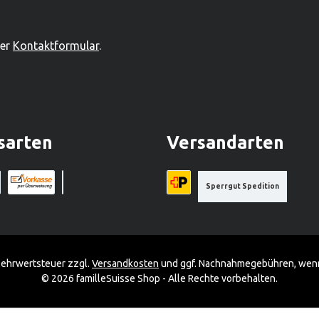
lzspielwarenproduzenten.
ser
Kontaktformular
.
sarten
Versandarten
Sperrgut Spedition
a Stripe)
a (via Stripe)
Rechnung (Vorauszahlung)
Benutzerdefiniertes Bild 1
Priority A-Post
 Mehrwertsteuer zzgl.
Versandkosten
und ggf. Nachnahmegebühren, wenn
© 2026 familleSuisse Shop - Alle Rechte vorbehalten.