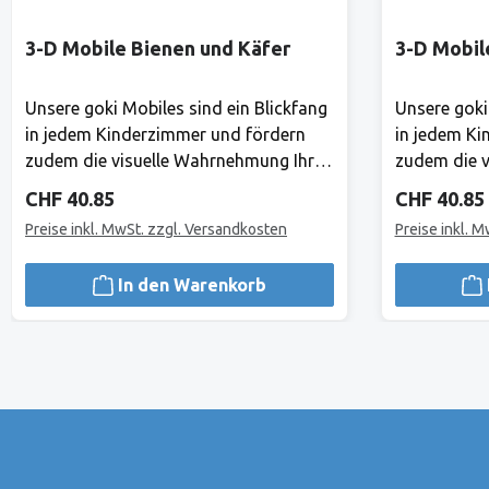
3-D Mobile Bienen und Käfer
3-D Mobil
Unsere goki Mobiles sind ein Blickfang
Unsere goki
in jedem Kinderzimmer und fördern
in jedem Ki
zudem die visuelle Wahrnehmung Ihres
zudem die v
Babys. Hier gibt es ständig etwas
Babys. Hier
Regulärer Preis:
Regulärer 
CHF 40.85
CHF 40.85
Neues zu entdecken! Mond und Sterne
Neues zu e
Preise inkl. MwSt. zzgl. Versandkosten
Preise inkl. 
laden zu himmlischen Träumen ein.
laden zu hi
Holz, 18 TeileHerstellerAlles, was Goki
Holz, 18 Tei
In den Warenkorb
tut, tut Goki für Kinder.1981 haben
tut, tut Gok
Gerhard Gollnest und Fritz-Rüdiger
Gerhard Gol
Kiesel begonnen, Spielzeuge zu
Kiesel bego
verkaufen. Im Laufe der Jahre ist aus
verkaufen. I
dem kleinen Zwei-Mann-Betrieb in
dem kleinen
Hamburg Norddeutschlands grösster
Hamburg No
Spielwarenhersteller geworden. Heute
Spielwarenh
sitzt das Unternehmen in Güster,
sitzt das U