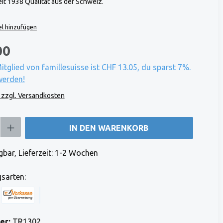
it 1938 Qualität aus der Schweiz.
l hinzufügen
00
Mitglied von famillesuisse ist CHF 13.05, du sparst 7%.
werden!
. zzgl. Versandkosten
b den gewünschten Wert ein oder benutze die Schaltflächen um die Anzahl zu e
IN DEN WARENKORB
bar, Lieferzeit: 1-2 Wochen
sarten:
 Stripe)
 (via Stripe)
Rechnung (Vorauszahlung)
Benutzerdefiniertes Bild 1
er:
TR1302