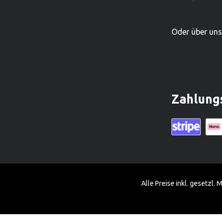
grössten Holzspielwarenproduzenten.
grössten Ho
Oder über un
Zahlung
Kreditkarte (vi
Klarn
Alle Preise inkl. gesetzl.