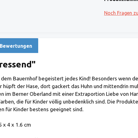
Noch Fragen z
Bewertungen
ressend"
 dem Bauernhof begeistert jedes Kind! Besonders wenn der 
ier hüpft der Hase, dort gackert das Huhn und mittendrin mu
n im Berner Oberland mit einer Extraportion Liebe von Hand
arben, die für Kinder völlig unbedenklich sind. Die Produk
en für Kinder bestens geeignet sind.
 x 4 x 1.6 cm