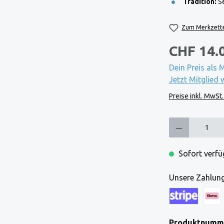
Tradition:
Se
Zum Merkzette
CHF 14.
Dein Preis als 
Jetzt Mitglied 
Preise inkl. MwSt
Produkt Anzahl: Gi
Sofort verfüg
Unsere Zahlung
Kreditkarte (via
Klarna
Produktnumm