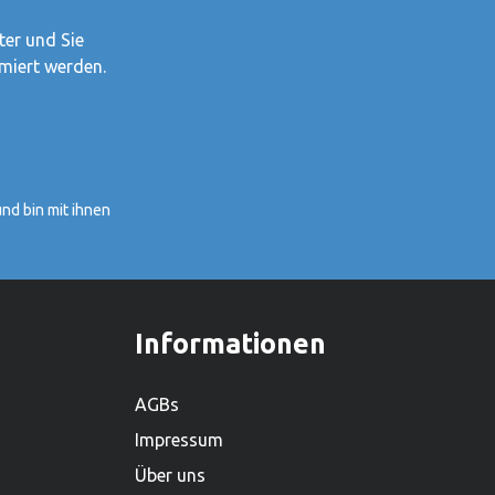
Holzspielwarenproduzenten.Hersteller:
Alles was Goki tut, tut Goki für
ter und Sie
Kinder.1981 haben Gerhard Gollnest
miert werden.
und Fritz-Rüdiger Kiesel begonnen,
Spielzeuge zu verkaufen. Im Laufe der
Jahre ist aus dem kleinen Zwei-Mann-
Betrieb in Hamburg Norddeutschlands
grösster Spielwarenhersteller
nd bin mit ihnen
geworden. Heute sitzt das
Unternehmen in Güster, Schleswig-
Holstein, und beschäftigt weltweit über
450 Mitarbeiter. Mit einem lieferfähigen
Sortiment von mehr als 2.000
Informationen
Produkten ist es zudem einer der
grössten Holzspielwarenproduzenten.
AGBs
Impressum
Über uns