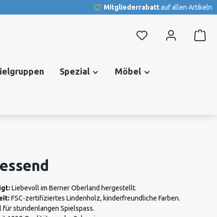
Mitgliederrabatt
auf allen Artikeln
Du hast 0 Produkte au
pielgruppen
Spezial
Möbel
ressend
gt:
Liebevoll im Berner Oberland hergestellt.
it:
FSC-zertifiziertes Lindenholz, kinderfreundliche Farben.
l für stundenlangen Spielspass.