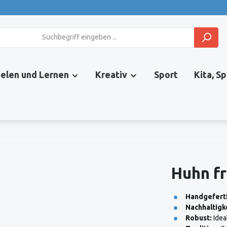
ielen und Lernen
Kreativ
Sport
Kita, S
Huhn f
Handgeferti
Nachhaltigke
Robust:
Idea