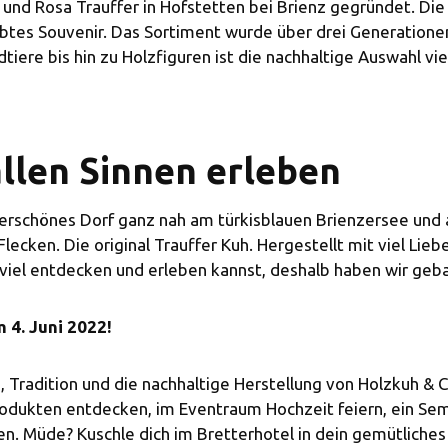
 und Rosa Trauffer in Hofstetten bei Brienz gegründet. Di
iebtes Souvenir. Das Sortiment wurde über drei Generatione
ere bis hin zu Holzfiguren ist die nachhaltige Auswahl viel
llen Sinnen erleben
derschönes Dorf ganz nah am türkisblauen Brienzersee und
ecken. Die original Trauffer Kuh. Hergestellt mit viel Liebe
viel entdecken und erleben kannst, deshalb haben wir geba
 4. Juni 2022!
, Tradition und die nachhaltige Herstellung von Holzkuh & 
Produkten entdecken, im Eventraum Hochzeit feiern, ein Se
. Müde? Kuschle dich im Bretterhotel in dein gemütliches B