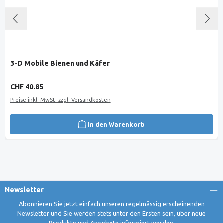
3-D Mobile Bienen und Käfer
Regulärer Preis:
CHF 40.85
Preise inkl. MwSt. zzgl. Versandkosten
In den Warenkorb
Newsletter
Abonnieren Sie jetzt einfach unseren regelmässig erscheinenden
Newsletter und Sie werden stets unter den Ersten sein, über neue
Produkte und Angebote informiert werden.