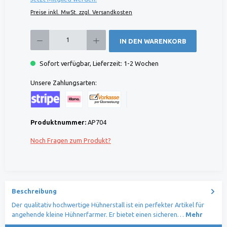
Preise inkl. MwSt. zzgl. Versandkosten
Produkt Anzahl: Gib den gewünschten Wert ein oder benutze die Schaltflächen um die 
IN DEN WARENKORB
Sofort verfügbar, Lieferzeit: 1-2 Wochen
Unsere Zahlungsarten:
Kreditkarte (via Stripe)
Klarna (via Stripe)
Rechnung (Vorauszahlung)
Benutzerdefiniertes Bild 1
Produktnummer:
AP704
Noch Fragen zum Produkt?
Beschreibung
Der qualitativ hochwertige Hühnerstall ist ein perfekter Artikel für
angehende kleine Hühnerfarmer. Er bietet einen sicheren…
Mehr