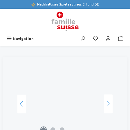
Nachhaltiges Spielzeug
aus CH und DE
alt springen
Du hast 0 Produk
Navigation
Bildergalerie überspringen