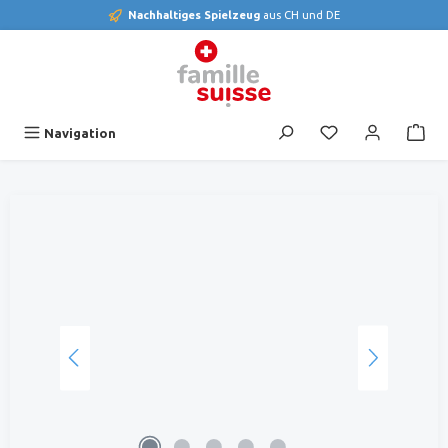
Nachhaltiges Spielzeug
aus CH und DE
alt springen
Du hast 0 Produk
Navigation
Bildergalerie überspringen