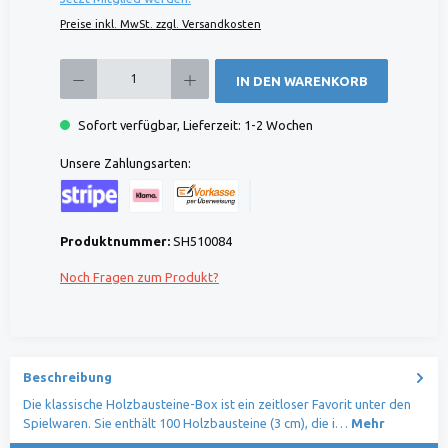
Preise inkl. MwSt. zzgl. Versandkosten
Produkt Anzahl: Gib den gewünschten Wert ein oder benutze die Schaltflächen um die 
IN DEN WARENKORB
Sofort verfügbar, Lieferzeit: 1-2 Wochen
Unsere Zahlungsarten:
Kreditkarte (via Stripe)
Klarna (via Stripe)
Rechnung (Vorauszahlung)
Benutzerdefiniertes Bild 1
Produktnummer:
SH510084
Noch Fragen zum Produkt?
Beschreibung
Die klassische Holzbausteine-Box ist ein zeitloser Favorit unter den
Spielwaren. Sie enthält 100 Holzbausteine (3 cm), die i…
Mehr