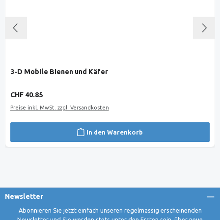
3-D Mobile Bienen und Käfer
Regulärer Preis:
CHF 40.85
Preise inkl. MwSt. zzgl. Versandkosten
In den Warenkorb
Newsletter
Abonnieren Sie jetzt einfach unseren regelmässig erscheinenden
Newsletter und Sie werden stets unter den Ersten sein, über neue