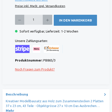
Preise inkl. MwSt. zzgl. Versandkosten
Produkt Anzahl: Gib den gewünschten Wert ein oder benutze die Schaltflächen um die 
IN DEN WARENKORB
Sofort verfügbar, Lieferzeit: 1-2 Wochen
Unsere Zahlungsarten:
Kreditkarte (via Stripe)
Klarna (via Stripe)
Rechnung (Vorauszahlung)
Benutzerdefiniertes Bild 1
Produktnummer:
PB865/3
Noch Fragen zum Produkt?
Beschreibung
Kreativer Modellbausatz aus Holz zum Zusammenstecken 2 Platten
37 x 23 cm, 43 Teile - Objektgrösse 27 x 10 cm Das Ausbrechen…
Mehr