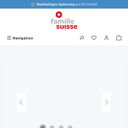
Nachhaltiges Spielzeug
aus CH und DE
alt springen
Du hast 0 Produk
Navigation
Bildergalerie überspringen