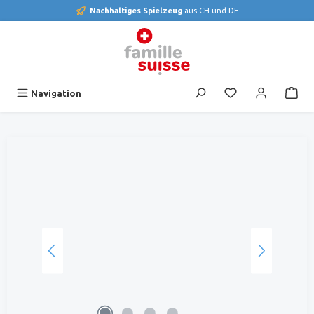
Nachhaltiges Spielzeug
aus CH und DE
alt springen
Du hast 0 Produk
Navigation
Bildergalerie überspringen