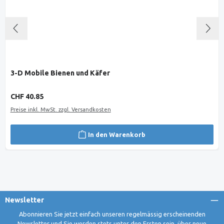
3-D Mobile Bienen und Käfer
Regulärer Preis:
CHF 40.85
Preise inkl. MwSt. zzgl. Versandkosten
In den Warenkorb
Newsletter
Abonnieren Sie jetzt einfach unseren regelmässig erscheinenden
Newsletter und Sie werden stets unter den Ersten sein, über neue