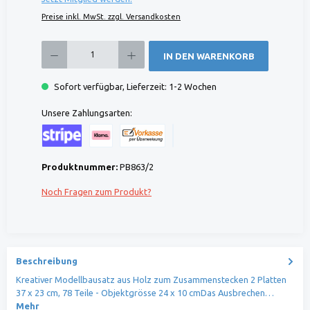
Preise inkl. MwSt. zzgl. Versandkosten
Produkt Anzahl: Gib den gewünschten Wert ein oder benutze die Schaltflächen um die 
IN DEN WARENKORB
Sofort verfügbar, Lieferzeit: 1-2 Wochen
Unsere Zahlungsarten:
Kreditkarte (via Stripe)
Klarna (via Stripe)
Rechnung (Vorauszahlung)
Benutzerdefiniertes Bild 1
Produktnummer:
PB863/2
Noch Fragen zum Produkt?
Beschreibung
Kreativer Modellbausatz aus Holz zum Zusammenstecken 2 Platten
37 x 23 cm, 78 Teile - Objektgrösse 24 x 10 cmDas Ausbrechen…
Mehr