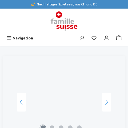
Nachhaltiges Spielzeug
aus CH und DE
alt springen
Du hast 0 Produk
Navigation
Bildergalerie überspringen