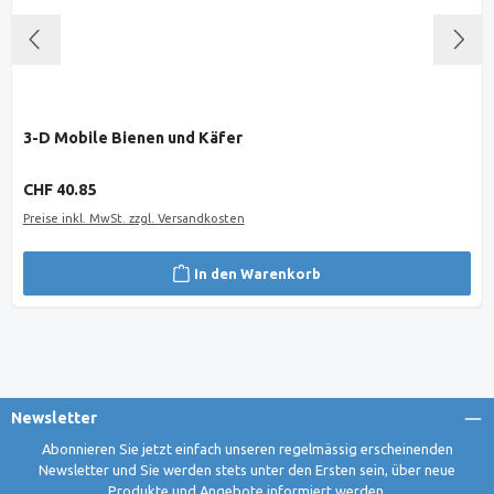
3-D Mobile Bienen und Käfer
Regulärer Preis:
CHF 40.85
Preise inkl. MwSt. zzgl. Versandkosten
In den Warenkorb
Newsletter
Abonnieren Sie jetzt einfach unseren regelmässig erscheinenden
Newsletter und Sie werden stets unter den Ersten sein, über neue
Produkte und Angebote informiert werden.