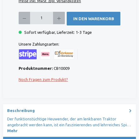
Preise inkl. MwSt. zzgl. Versandkosten
Produkt Anzahl: Gib den gewünschten Wert ein oder benutze die Schaltflächen um die 
IN DEN WARENKORB
Sofort verfügbar, Lieferzeit: 1-3 Tage
Unsere Zahlungsarten:
Kreditkarte (via Stripe)
Klarna (via Stripe)
Rechnung (Vorauszahlung)
Benutzerdefiniertes Bild 1
Produktnummer:
CB10009
Noch Fragen zum Produkt?
Beschreibung
Der funktionstüchtige Heuwender, der am lenkbaren Traktor
angebracht werden kann, ist ein faszinierendes und lehrreiches Spi…
Mehr