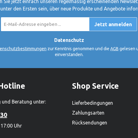
r 450 Mitarbeiter. Mit
 Sie jetzt einfach unseren regelmässig erscheinenden Newslet
rfähigen Sortiment von
 unter den Ersten sein, über neue Produkte und Angebote infor
000 Produkten ist es zudem
E-
rössten
Jetzt anmelden
Mail-
renproduzenten.Hersteller:
Adresse
*
ki tut, tut Goki für
Datenschutz
 haben Gerhard Gollnest
enschutzbestimmungen
zur Kenntnis genommen und die
AGB
gelesen u
üdiger Kiesel begonnen,
einverstanden.
zu verkaufen. Im Laufe der
us dem kleinen Zwei-Mann-
 Hamburg Norddeutschlands
ielwarenhersteller
Hotline
Shop Service
eute sitzt das
 in Güster, Schleswig-
 und Beratung unter:
Lieferbedingungen
nd beschäftigt weltweit über
ter. Mit einem lieferfähigen
Zahlungsarten
 30
on mehr als 2.000
Rücksendungen
 17:00 Uhr
st es zudem einer der
lzspielwarenproduzenten.