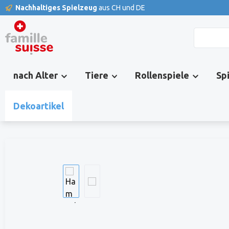
Nachhaltiges Spielzeug
aus CH und DE
springen
Zur Hauptnavigation springen
nach Alter
Tiere
Rollenspiele
Sp
Dekoartikel
Bildergalerie überspringen