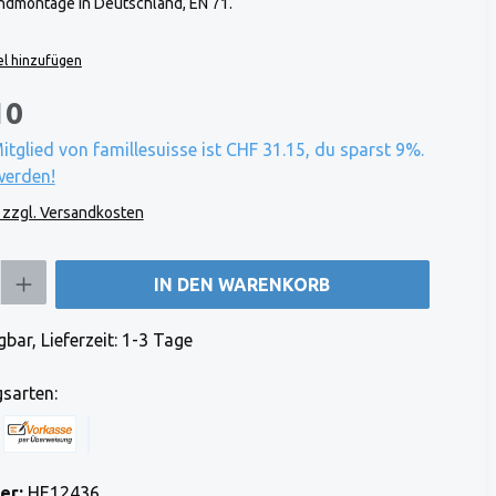
dmontage in Deutschland, EN 71.
l hinzufügen
10
Mitglied von famillesuisse ist CHF 31.15, du sparst 9%.
werden!
. zzgl. Versandkosten
b den gewünschten Wert ein oder benutze die Schaltflächen um die Anzahl zu e
IN DEN WARENKORB
bar, Lieferzeit: 1-3 Tage
sarten:
 Stripe)
 (via Stripe)
Rechnung (Vorauszahlung)
Benutzerdefiniertes Bild 1
er:
HE12436