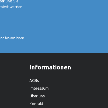
Alles was Goki tut, tut Goki für
ter und Sie
Kinder.1981 haben Gerhard Gollnest
miert werden.
und Fritz-Rüdiger Kiesel begonnen,
Spielzeuge zu verkaufen. Im Laufe der
Jahre ist aus dem kleinen Zwei-Mann-
Betrieb in Hamburg Norddeutschlands
grösster Spielwarenhersteller
nd bin mit ihnen
geworden. Heute sitzt das
Unternehmen in Güster, Schleswig-
Holstein, und beschäftigt weltweit über
450 Mitarbeiter. Mit einem lieferfähigen
Sortiment von mehr als 2.000
Informationen
Produkten ist es zudem einer der
grössten Holzspielwarenproduzenten.
AGBs
Impressum
Über uns
Kontakt