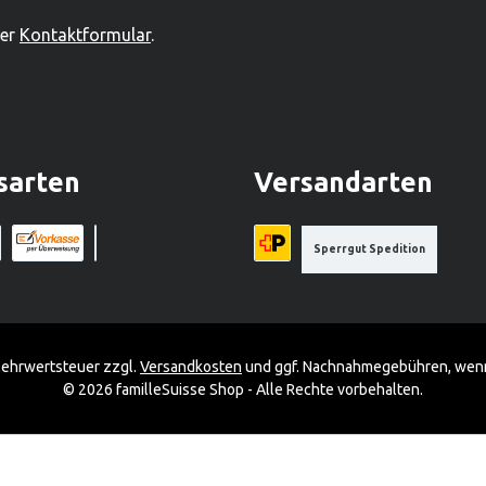
ser
Kontaktformular
.
sarten
Versandarten
Sperrgut Spedition
a Stripe)
a (via Stripe)
Rechnung (Vorauszahlung)
Benutzerdefiniertes Bild 1
Priority A-Post
 Mehrwertsteuer zzgl.
Versandkosten
und ggf. Nachnahmegebühren, wenn
© 2026 familleSuisse Shop - Alle Rechte vorbehalten.
bieten zu können.
Mehr Informationen ...