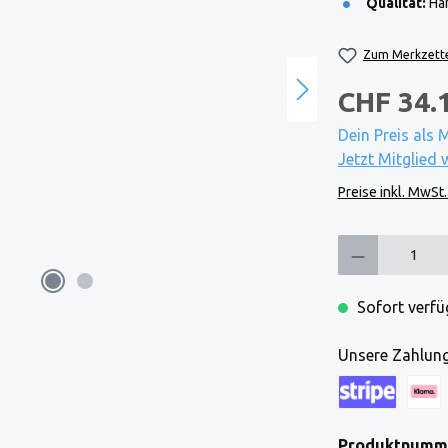
Qualität:
Han
Zum Merkzette
CHF 34.
Dein Preis als 
Jetzt Mitglied 
Preise inkl. MwSt
Produkt Anzahl: Gi
Sofort verfüg
Unsere Zahlung
Kreditkarte (via
Klarna
Produktnumm