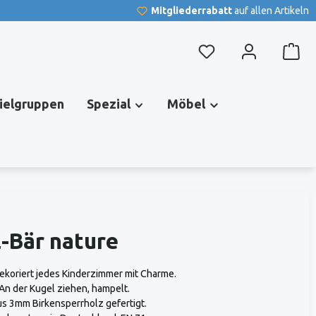
Mitgliederrabatt
auf allen Artikeln
Du hast 0 Produkte au
pielgruppen
Spezial
Möbel
-Bär nature
koriert jedes Kinderzimmer mit Charme.
An der Kugel ziehen, hampelt.
s 3mm Birkensperrholz gefertigt.