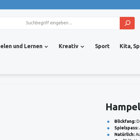
ielen und Lernen
Kreativ
Sport
Kita, S
Hampel
Blickfang:
De
Spielspass:
Natürlich:
Au