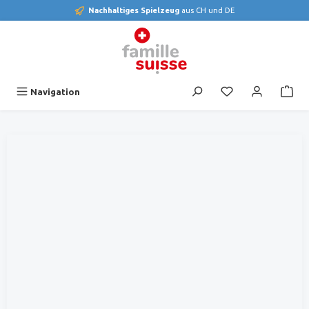
Nachhaltiges Spielzeug
aus CH und DE
alt springen
Du hast 0 Produk
Navigation
Bildergalerie überspringen