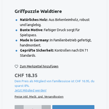
Griffpuzzle Waldtiere
Natürliches Holz:
Aus Birkenleimholz, robust
und langlebig.
Bunte Motive:
Farbiger Druck sorgt für
Spielspass.
Made in Germany:
In Familienbetrieb gefertigt,
handmontiert.
Geprüfte Sicherheit:
Kontrollen nach EN 71
Standards.
Zum Merkzettel hinzufügen
CHF 18.35
Dein Preis als Mitglied von famillesuisse ist CHF 16.95, du
sparst 8%.
Jetzt Mitglied werden!
Preise inkl. MwSt. zzgl. Versandkosten
Produkt Anzahl: Gib den gewünschten Wert ein oder benutze die Schaltflächen um die 