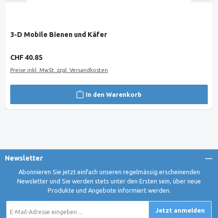
3-D Mobile Bienen und Käfer
Regulärer Preis:
CHF 40.85
Preise inkl. MwSt. zzgl. Versandkosten
In den Warenkorb
Newsletter
Abonnieren Sie jetzt einfach unseren regelmässig erscheinenden
Newsletter und Sie werden stets unter den Ersten sein, über neue
Produkte und Angebote informiert werden.
E-
Jetzt anmelden
Mail-
Adresse