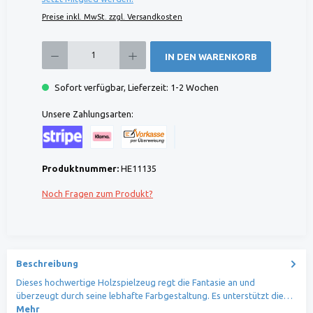
Preise inkl. MwSt. zzgl. Versandkosten
Produkt Anzahl: Gib den gewünschten Wert ein oder benutze die Schaltflächen um die 
IN DEN WARENKORB
Sofort verfügbar, Lieferzeit: 1-2 Wochen
Unsere Zahlungsarten:
Kreditkarte (via Stripe)
Klarna (via Stripe)
Rechnung (Vorauszahlung)
Benutzerdefiniertes Bild 1
Produktnummer:
HE11135
Noch Fragen zum Produkt?
Beschreibung
Dieses hochwertige Holzspielzeug regt die Fantasie an und
überzeugt durch seine lebhafte Farbgestaltung. Es unterstützt die…
Mehr