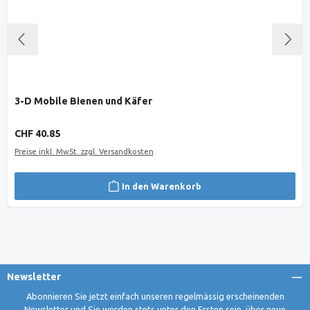
3-D Mobile Bienen und Käfer
Regulärer Preis:
CHF 40.85
Preise inkl. MwSt. zzgl. Versandkosten
In den Warenkorb
Newsletter
Abonnieren Sie jetzt einfach unseren regelmässig erscheinenden
Newsletter und Sie werden stets unter den Ersten sein, über neue