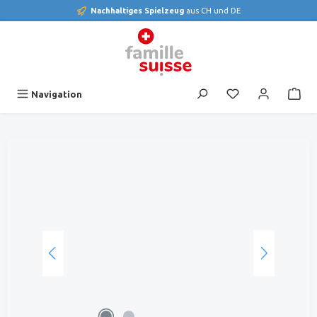
Nachhaltiges Spielzeug
aus CH und DE
alt springen
Du hast 0 Produk
Navigation
Bildergalerie überspringen