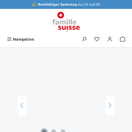
Nachhaltiges Spielzeug
aus CH und DE
alt springen
Du hast 0 Produk
Navigation
Bildergalerie überspringen