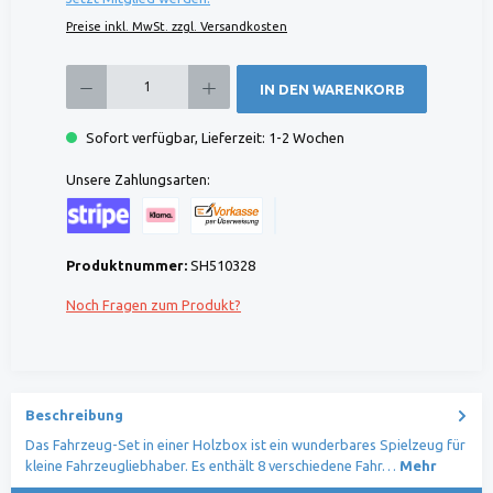
Preise inkl. MwSt. zzgl. Versandkosten
Produkt Anzahl: Gib den gewünschten Wert ein oder benutze die Schaltflächen um die 
IN DEN WARENKORB
Sofort verfügbar, Lieferzeit: 1-2 Wochen
Unsere Zahlungsarten:
Kreditkarte (via Stripe)
Klarna (via Stripe)
Rechnung (Vorauszahlung)
Benutzerdefiniertes Bild 1
Produktnummer:
SH510328
Noch Fragen zum Produkt?
Beschreibung
Das Fahrzeug-Set in einer Holzbox ist ein wunderbares Spielzeug für
kleine Fahrzeugliebhaber. Es enthält 8 verschiedene Fahr…
Mehr