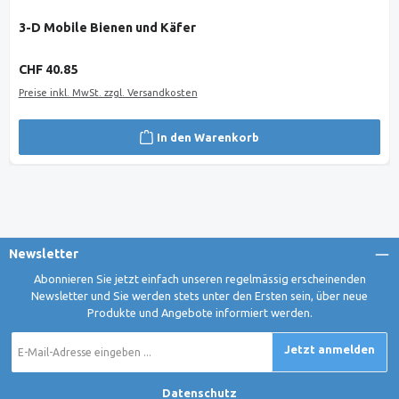
3-D Mobile Bienen und Käfer
Regulärer Preis:
CHF 40.85
Preise inkl. MwSt. zzgl. Versandkosten
In den Warenkorb
Newsletter
Abonnieren Sie jetzt einfach unseren regelmässig erscheinenden
Newsletter und Sie werden stets unter den Ersten sein, über neue
Produkte und Angebote informiert werden.
E-
Jetzt anmelden
Mail-
Adresse
*
Datenschutz