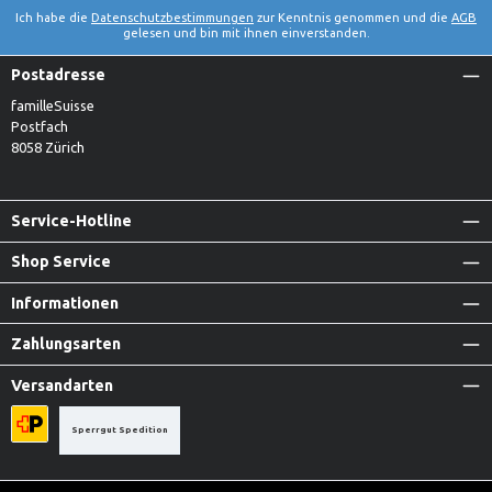
Ich habe die
Datenschutzbestimmungen
zur Kenntnis genommen und die
AGB
gelesen und bin mit ihnen einverstanden.
Postadresse
familleSuisse
Postfach
8058 Zürich
Service-Hotline
Shop Service
Informationen
Zahlungsarten
Versandarten
Sperrgut Spedition
Priority A-Post