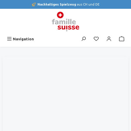
Nachhaltiges Spielzeug
aus CH und DE
alt springen
Du hast 0 Produk
Navigation
Bildergalerie überspringen