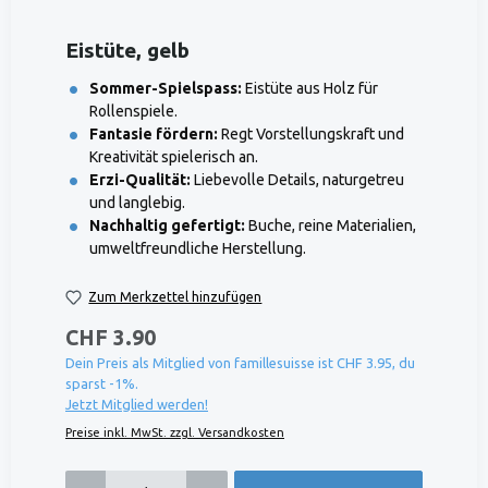
Eistüte, gelb
Sommer-Spielspass:
Eistüte aus Holz für
Rollenspiele.
Fantasie fördern:
Regt Vorstellungskraft und
Kreativität spielerisch an.
Erzi-Qualität:
Liebevolle Details, naturgetreu
und langlebig.
Nachhaltig gefertigt:
Buche, reine Materialien,
umweltfreundliche Herstellung.
Zum Merkzettel hinzufügen
CHF 3.90
Dein Preis als Mitglied von famillesuisse ist CHF 3.95, du
sparst -1%.
Jetzt Mitglied werden!
Preise inkl. MwSt. zzgl. Versandkosten
Produkt Anzahl: Gib den gewünschten Wert ein oder benutze die Schaltflächen um die 