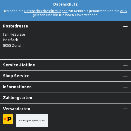
Datenschutz
Ich habe die
Datenschutzbestimmungen
zur Kenntnis genommen und die
AGB
gelesen und bin mit ihnen einverstanden.
Postadresse
familleSuisse
Postfach
8058 Zürich
Service-Hotline
Shop Service
Informationen
Zahlungsarten
Versandarten
Sperrgut Spedition
Priority A-Post