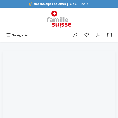
Nachhaltiges Spielzeug
aus CH und DE
alt springen
Du hast 0 Produk
Navigation
Bildergalerie überspringen