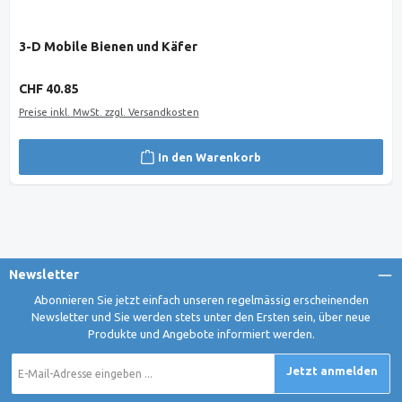
3-D Mobile Bienen und Käfer
Regulärer Preis:
CHF 40.85
Preise inkl. MwSt. zzgl. Versandkosten
In den Warenkorb
Newsletter
Abonnieren Sie jetzt einfach unseren regelmässig erscheinenden
Newsletter und Sie werden stets unter den Ersten sein, über neue
Produkte und Angebote informiert werden.
E-
Jetzt anmelden
Mail-
Adresse
*