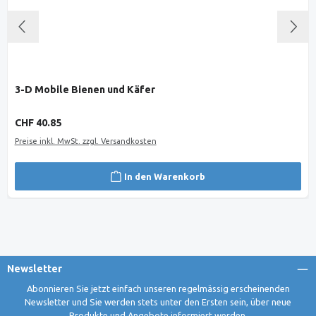
3-D Mobile Bienen und Käfer
Regulärer Preis:
CHF 40.85
Preise inkl. MwSt. zzgl. Versandkosten
In den Warenkorb
Newsletter
Abonnieren Sie jetzt einfach unseren regelmässig erscheinenden
Newsletter und Sie werden stets unter den Ersten sein, über neue
Produkte und Angebote informiert werden.