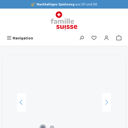
Nachhaltiges Spielzeug
aus CH und DE
alt springen
Du hast 0 Produk
Navigation
Bildergalerie überspringen