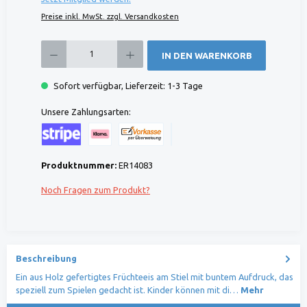
Preise inkl. MwSt. zzgl. Versandkosten
Produkt Anzahl: Gib den gewünschten Wert ein oder benutze die Schaltflächen um die 
IN DEN WARENKORB
Sofort verfügbar, Lieferzeit: 1-3 Tage
Unsere Zahlungsarten:
Kreditkarte (via Stripe)
Klarna (via Stripe)
Rechnung (Vorauszahlung)
Benutzerdefiniertes Bild 1
Produktnummer:
ER14083
Noch Fragen zum Produkt?
Beschreibung
Ein aus Holz gefertigtes Früchteeis am Stiel mit buntem Aufdruck, das
speziell zum Spielen gedacht ist. Kinder können mit di…
Mehr