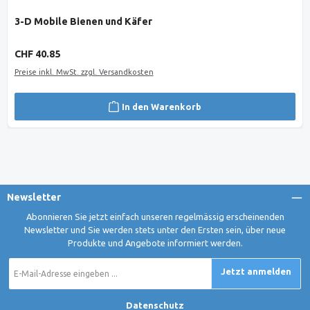
3-D Mobile Bienen und Käfer
Regulärer Preis:
CHF 40.85
Preise inkl. MwSt. zzgl. Versandkosten
In den Warenkorb
Newsletter
Abonnieren Sie jetzt einfach unseren regelmässig erscheinenden
Newsletter und Sie werden stets unter den Ersten sein, über neue
Produkte und Angebote informiert werden.
E-
Jetzt anmelden
Mail-
Adresse
*
Datenschutz