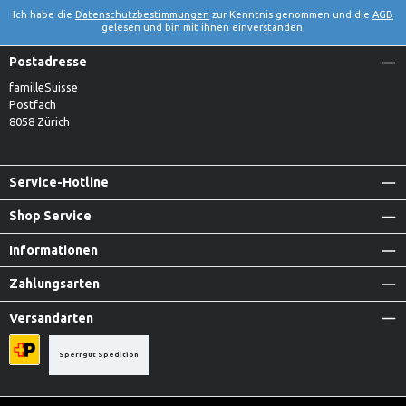
Ich habe die
Datenschutzbestimmungen
zur Kenntnis genommen und die
AGB
gelesen und bin mit ihnen einverstanden.
Postadresse
familleSuisse
Postfach
8058 Zürich
Service-Hotline
Shop Service
Informationen
Zahlungsarten
Versandarten
Sperrgut Spedition
Priority A-Post