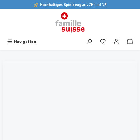
Nachhaltiges Spielzeug
aus CH und DE
alt springen
Du hast 0 Produk
Navigation
Bildergalerie überspringen