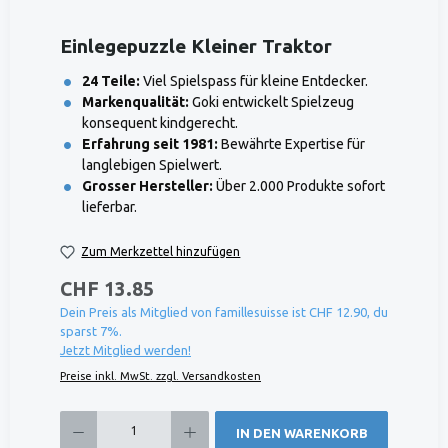
Einlegepuzzle Kleiner Traktor
24 Teile:
Viel Spielspass für kleine Entdecker.
Markenqualität:
Goki entwickelt Spielzeug
konsequent kindgerecht.
Erfahrung seit 1981:
Bewährte Expertise für
langlebigen Spielwert.
Grosser Hersteller:
Über 2.000 Produkte sofort
lieferbar.
Zum Merkzettel hinzufügen
CHF 13.85
Dein Preis als Mitglied von famillesuisse ist CHF 12.90, du
sparst 7%.
Jetzt Mitglied werden!
Preise inkl. MwSt. zzgl. Versandkosten
Produkt Anzahl: Gib den gewünschten Wert ein oder benutze die Schaltflächen um die 
IN DEN WARENKORB