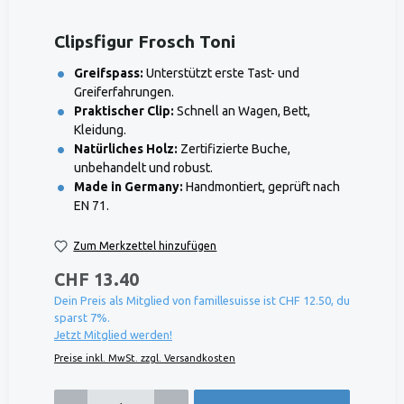
Clipsfigur Frosch Toni
Greifspass:
Unterstützt erste Tast- und
Greiferfahrungen.
Praktischer Clip:
Schnell an Wagen, Bett,
Kleidung.
Natürliches Holz:
Zertifizierte Buche,
unbehandelt und robust.
Made in Germany:
Handmontiert, geprüft nach
EN 71.
Zum Merkzettel hinzufügen
CHF 13.40
Dein Preis als Mitglied von famillesuisse ist CHF 12.50, du
sparst 7%.
Jetzt Mitglied werden!
Preise inkl. MwSt. zzgl. Versandkosten
Produkt Anzahl: Gib den gewünschten Wert ein oder benutze die Schaltflächen um die 