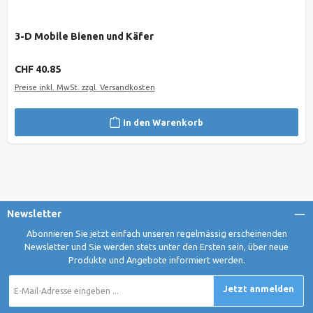
3-D Mobile Bienen und Käfer
Regulärer Preis:
CHF 40.85
Preise inkl. MwSt. zzgl. Versandkosten
In den Warenkorb
Newsletter
Abonnieren Sie jetzt einfach unseren regelmässig erscheinenden
Newsletter und Sie werden stets unter den Ersten sein, über neue
Produkte und Angebote informiert werden.
E-
Jetzt anmelden
Mail-
Adresse
*