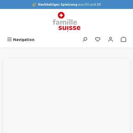
Nachhaltiges Spielzeug
aus CH und DE
alt springen
Du hast 0 Produk
Navigation
Bildergalerie überspringen