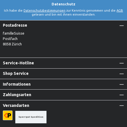
Datenschutz
Ich habe die
Datenschutzbestimmungen
zur Kenntnis genommen und die
AGB
gelesen und bin mit ihnen einverstanden.
Postadresse
familleSuisse
Postfach
8058 Zürich
Service-Hotline
Shop Service
Informationen
Zahlungsarten
Versandarten
Sperrgut Spedition
Priority A-Post