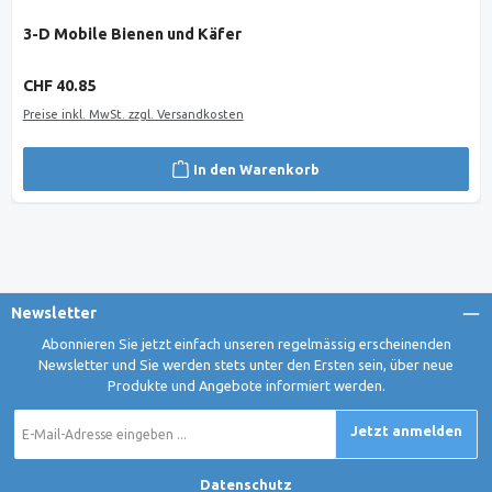
3-D Mobile Bienen und Käfer
Regulärer Preis:
CHF 40.85
Preise inkl. MwSt. zzgl. Versandkosten
In den Warenkorb
Newsletter
Abonnieren Sie jetzt einfach unseren regelmässig erscheinenden
Newsletter und Sie werden stets unter den Ersten sein, über neue
Produkte und Angebote informiert werden.
E-
Jetzt anmelden
Mail-
Adresse
*
Datenschutz