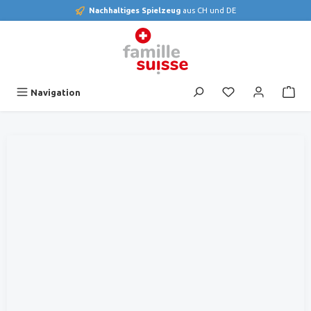
Nachhaltiges Spielzeug
aus CH und DE
alt springen
Du hast 0 Produk
Navigation
Bildergalerie überspringen