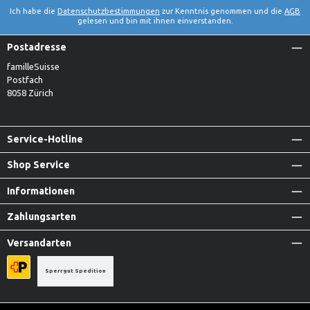
Ich habe die
Datenschutzbestimmungen
zur Kenntnis genommen und die
AGB
gelesen und bin mit ihnen einverstanden.
Postadresse
familleSuisse
Postfach
8058 Zürich
Service-Hotline
Shop Service
Informationen
Zahlungsarten
Versandarten
Sperrgut Spedition
Priority A-Post