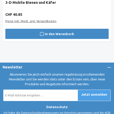
3-D Mobile Bienen und Käfer
Regulärer Preis:
CHF 40.85
Preise inkl. MwSt. zzgl. Versandkosten
In den Warenkorb
Newsletter
Abonnieren Sie jetzt einfach unseren regelmässig erscheinenden
Newsletter und Sie werden stets unter den Ersten sein, über neue
Produkte und Angebote informiert werden.
E-
Jetzt anmelden
Mail-
Adresse
*
Datenschutz
Ich habe die
Datenschutzbestimmungen
zur Kenntnis genommen und die
AGB