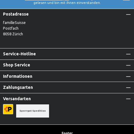
gelesen und bin mit ihnen einverstanden.
Postadresse
familleSuisse
Postfach
8058 Zürich
Service-Hotline
Shop Service
Informationen
Zahlungsarten
Versandarten
Sperrgut Spedition
Priority A-Post
Footer