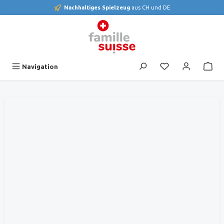
Nachhaltiges Spielzeug
aus CH und DE
alt springen
Du hast 0 Produk
Navigation
Bildergalerie überspringen