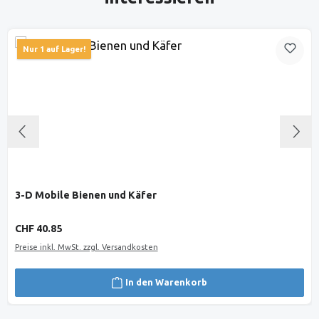
Nur 1 auf Lager!
3-D Mobile Bienen und Käfer
Regulärer Preis:
CHF 40.85
Preise inkl. MwSt. zzgl. Versandkosten
In den Warenkorb