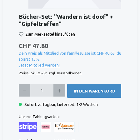
Bücher-Set: "Wandern ist doof" +
"Gipfeltreffen"
Zum Merkzettel hinzufügen
CHF 47.80
Dein Preis als Mitglied von famillesuisse ist CHF 40.65, du
sparst 15%.
Jetzt Mitglied werden!
Preise inkl. MwSt. zzgl. Versandkosten
Produkt Anzahl: Gib den gewünschten Wert ein oder benutze die Schaltflächen um die 
IN DEN WARENKORB
Sofort verfügbar, Lieferzeit: 1-2 Wochen
Unsere Zahlungsarten:
Kreditkarte (via Stripe)
Klarna (via Stripe)
Rechnung (Vorauszahlung)
Benutzerdefiniertes Bild 1