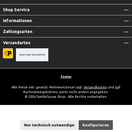
Shop Service
Informationen
Zahlungsarten
Versandarten
Sperrgut Spedition
Priority A-Post
Footer
Alle Preise inkl. gesetzl. Mehrwertsteuer zzgl.
Versandkosten
und ggf.
Nachnahmegebühren, wenn nicht anders angegeben.
© 2026 familleSuisse Shop - Alle Rechte vorbehalten.
Diese Website verwendet Cookies, um eine bestmögliche Erfahrung bieten
zu können.
Mehr Informationen ...
Nur technisch notwendige
Konfigurieren