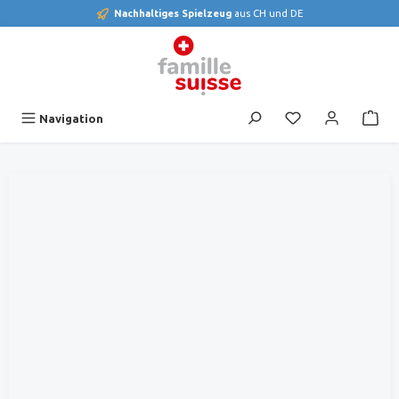
Nachhaltiges Spielzeug
aus CH und DE
alt springen
Du hast 0 Produk
Navigation
Bildergalerie überspringen