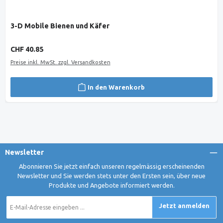
3-D Mobile Bienen und Käfer
Regulärer Preis:
CHF 40.85
Preise inkl. MwSt. zzgl. Versandkosten
In den Warenkorb
Newsletter
Abonnieren Sie jetzt einfach unseren regelmässig erscheinenden
Newsletter und Sie werden stets unter den Ersten sein, über neue
Produkte und Angebote informiert werden.
E-
Jetzt anmelden
Mail-
Adresse
*