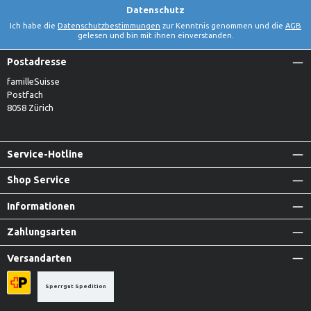
Datenschutz
Ich habe die
Datenschutzbestimmungen
zur Kenntnis genommen und die
AGB
gelesen und bin mit ihnen einverstanden.
Postadresse
familleSuisse
Postfach
8058 Zürich
Service-Hotline
Shop Service
Informationen
Zahlungsarten
Versandarten
Sperrgut Spedition
Priority A-Post