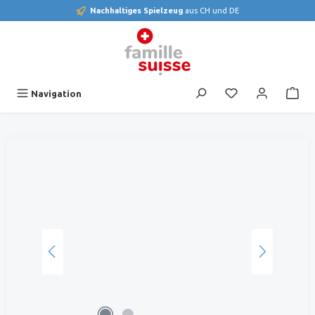
Nachhaltiges Spielzeug
aus CH und DE
alt springen
Du hast 0 Produk
Navigation
Bildergalerie überspringen