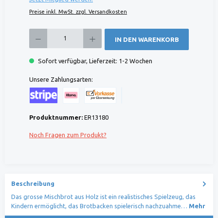
Preise inkl. MwSt. zzgl. Versandkosten
Produkt Anzahl: Gib den gewünschten Wert ein oder benutze die Schaltflächen um die 
IN DEN WARENKORB
Sofort verfügbar, Lieferzeit: 1-2 Wochen
Unsere Zahlungsarten:
Kreditkarte (via Stripe)
Klarna (via Stripe)
Rechnung (Vorauszahlung)
Benutzerdefiniertes Bild 1
Produktnummer:
ER13180
Noch Fragen zum Produkt?
Beschreibung
Das grosse Mischbrot aus Holz ist ein realistisches Spielzeug, das
Kindern ermöglicht, das Brotbacken spielerisch nachzuahme…
Mehr