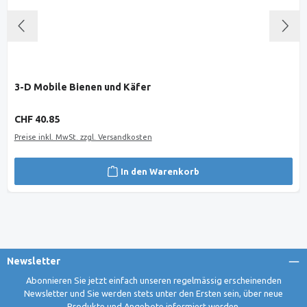
3-D Mobile Bienen und Käfer
Regulärer Preis:
CHF 40.85
Preise inkl. MwSt. zzgl. Versandkosten
In den Warenkorb
Newsletter
Abonnieren Sie jetzt einfach unseren regelmässig erscheinenden
Newsletter und Sie werden stets unter den Ersten sein, über neue
Produkte und Angebote informiert werden.