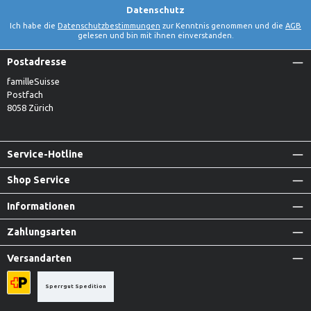
Datenschutz
Ich habe die
Datenschutzbestimmungen
zur Kenntnis genommen und die
AGB
gelesen und bin mit ihnen einverstanden.
Postadresse
familleSuisse
Postfach
8058 Zürich
Service-Hotline
Shop Service
Informationen
Zahlungsarten
Versandarten
Sperrgut Spedition
Priority A-Post