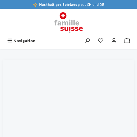
Nachhaltiges Spielzeug
aus CH und DE
alt springen
Du hast 0 Produk
Navigation
Bildergalerie überspringen