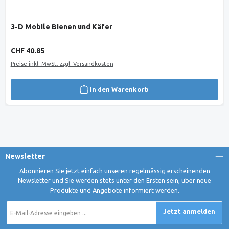
3-D Mobile Bienen und Käfer
Regulärer Preis:
CHF 40.85
Preise inkl. MwSt. zzgl. Versandkosten
In den Warenkorb
Newsletter
Abonnieren Sie jetzt einfach unseren regelmässig erscheinenden
Newsletter und Sie werden stets unter den Ersten sein, über neue
Produkte und Angebote informiert werden.
E-
Jetzt anmelden
Mail-
Adresse
*