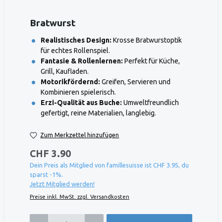
Bratwurst
Realistisches Design:
Krosse Bratwurstoptik
für echtes Rollenspiel.
Fantasie & Rollenlernen:
Perfekt für Küche,
Grill, Kaufladen.
Motorikfördernd:
Greifen, Servieren und
Kombinieren spielerisch.
Erzi-Qualität aus Buche:
Umweltfreundlich
gefertigt, reine Materialien, langlebig.
Zum Merkzettel hinzufügen
CHF 3.90
Dein Preis als Mitglied von famillesuisse ist CHF 3.95, du
sparst -1%.
Jetzt Mitglied werden!
Preise inkl. MwSt. zzgl. Versandkosten
Produkt Anzahl: Gib den gewünschten Wert ein oder benutze die Schaltflächen um die 