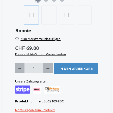
Bonnie
Zum Merkzettel hinzufügen
CHF 69.00
Preise inkl. MwSt. zzgl. Versandkosten
Produkt Anzahl: Gib den gewünschten Wert ein oder benutze die Schaltflächen um die 
IN DEN WARENKORB
Unsere Zahlungsarten:
Kreditkarte (via Stripe)
Klarna (via Stripe)
Rechnung (Vorauszahlung)
Benutzerdefiniertes Bild 1
Produktnummer:
SpC2109-FSC
Noch Fragen zum Produkt?