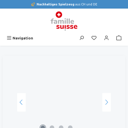
Nachhaltiges Spielzeug
aus CH und DE
alt springen
Du hast 0 Produk
Navigation
Bildergalerie überspringen