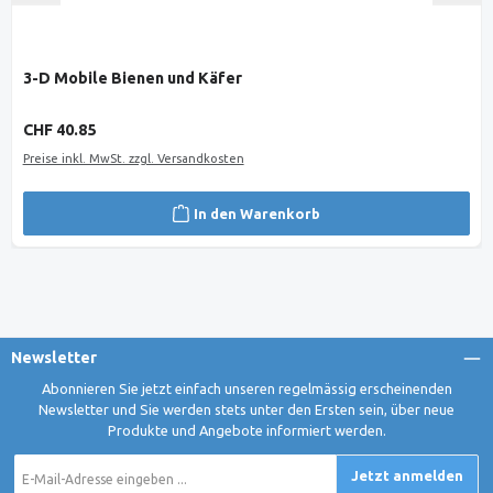
3-D Mobile Bienen und Käfer
Regulärer Preis:
CHF 40.85
Preise inkl. MwSt. zzgl. Versandkosten
In den Warenkorb
Newsletter
Abonnieren Sie jetzt einfach unseren regelmässig erscheinenden
Newsletter und Sie werden stets unter den Ersten sein, über neue
Produkte und Angebote informiert werden.
E-
Jetzt anmelden
Mail-
Adresse