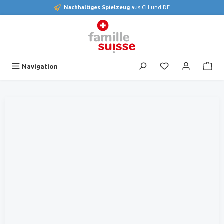
Nachhaltiges Spielzeug
aus CH und DE
alt springen
Du hast 0 Produk
Navigation
Bildergalerie überspringen